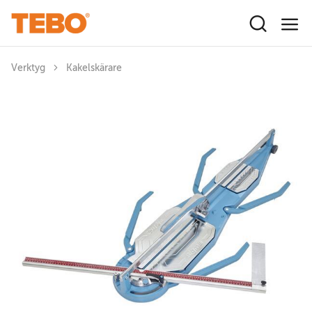
Hoppa till huvudinnehåll
Verktyg
Kakelskärare