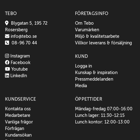
TEBO
FÖRETAGSINFO
Blygatan 5, 195 72
Om Tebo
Rosersberg
Varumärken
info@tebo.se
Miljö & kvalitetsarbete
08-96 70 44
Villkor leverans & försäljning
Instagram
KUND
Facebook
Logga in
Youtube
Kunskap & inspiration
LinkedIn
Pressmeddelanden
Media
KUNDSERVICE
ÖPPETTIDER
Kontakta oss
Måndag-fredag 07:00-16:00
Medarbetare
Lunch lager: 11:30-12:15
Vanliga frågor
Lunch kontor: 12:00-13:00
Förfrågan
Kundansökan