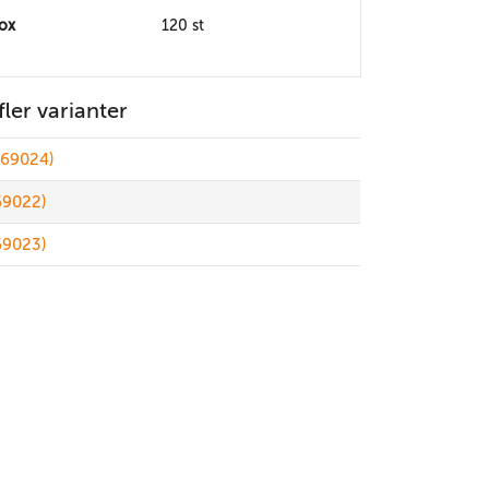
box
120 st
 fler varianter
(869024)
869022)
869023)