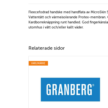
Fleecefodrad handske med handflata av MicroSkin S
Vattentätt och värmeisolerande Protex-membran. G
Kardborreknäppning runt handled. God fingerkänsla
utomhus i vått och/eller kallt väder.
Relaterade sidor
VARUMÄRKE