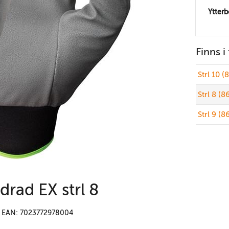
Ytter
Finns i
Strl 10 
Strl 8 (
Strl 9 (
rad EX strl 8
EAN: 7023772978004