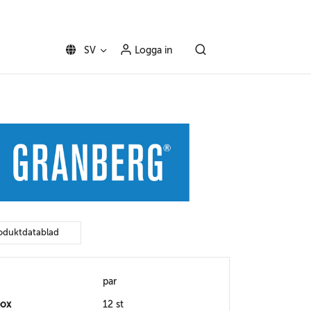
SV
Logga in
oduktdatablad
par
box
12 st