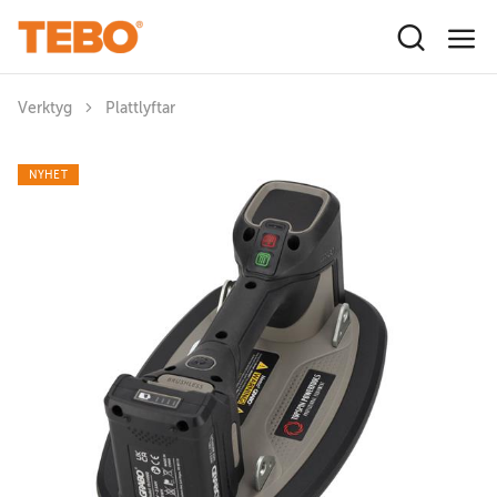
Hoppa till huvudinnehåll
Verktyg
Plattlyftar
NYHET