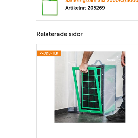
Saneringsram Sila 2000A3/500
Artikelnr: 205269
Relaterade sidor
PRODUKTER