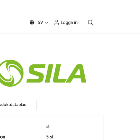
SV
Logga in
oduktdatablad
st
box
5 st