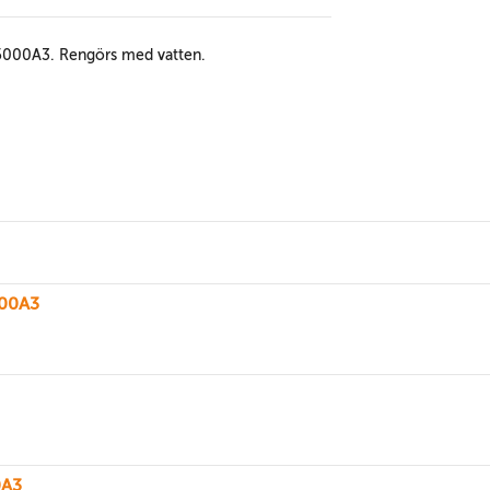
ch 5000A3. Rengörs med vatten.
000A3
0A3