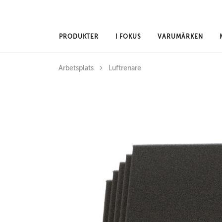
Hoppa till huvudinnehåll
PRODUKTER
I FOKUS
VARUMÄRKEN
Arbetsplats
Luftrenare