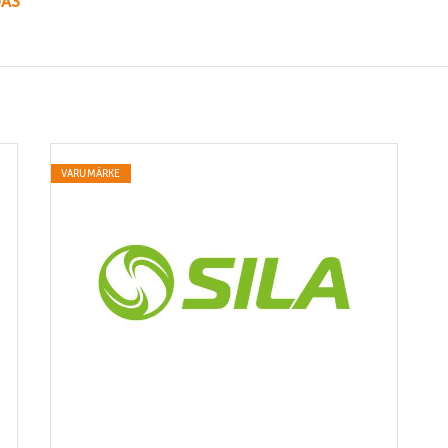
0A3
VARUMÄRKE