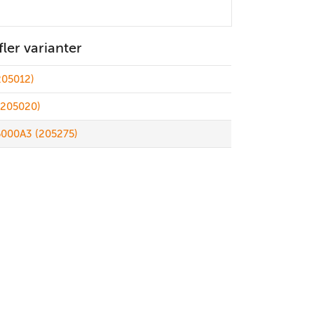
 fler varianter
205012)
(205020)
5000A3 (205275)