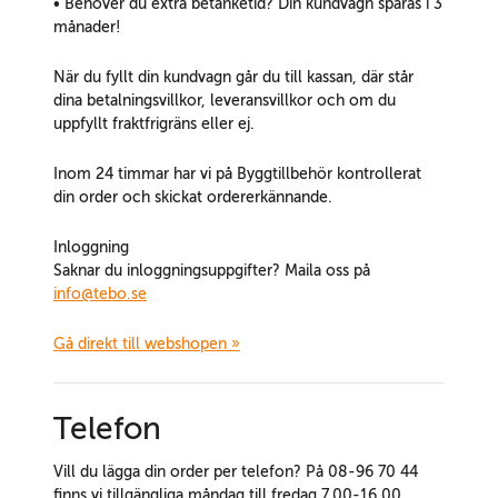
• Behöver du extra betänketid? Din kundvagn sparas i 3
månader!
När du fyllt din kundvagn går du till kassan, där står
dina betalningsvillkor, leveransvillkor och om du
uppfyllt fraktfrigräns eller ej.
Inom 24 timmar har vi på Byggtillbehör kontrollerat
din order och skickat ordererkännande.
Inloggning
Saknar du inloggningsuppgifter? Maila oss på
info@tebo.se
Gå direkt till webshopen »
Telefon
Vill du lägga din order per telefon? På 08-96 70 44
finns vi tillgängliga måndag till fredag 7.00-16.00