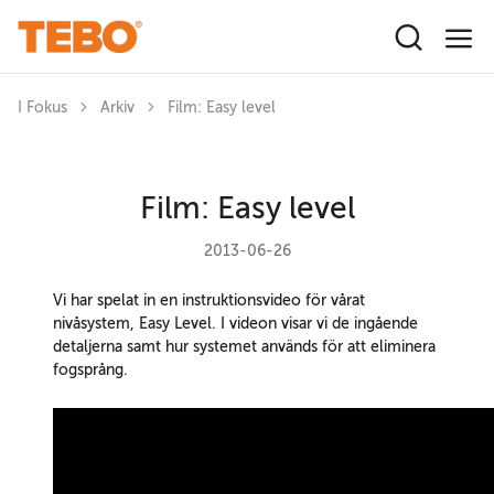
Hoppa till huvudinnehåll
I Fokus
Arkiv
Film: Easy level
Film: Easy level
2013-06-26
Vi har spelat in en instruktionsvideo för vårat
nivåsystem, Easy Level. I videon visar vi de ingående
detaljerna samt hur systemet används för att eliminera
fogsprång.