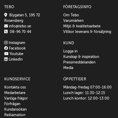
TEBO
FÖRETAGSINFO
Blygatan 5, 195 72
Om Tebo
Rosersberg
Varumärken
info@tebo.se
Miljö & kvalitetsarbete
08-96 70 44
Villkor leverans & försäljning
Instagram
KUND
Facebook
Logga in
Youtube
Kunskap & inspiration
LinkedIn
Pressmeddelanden
Media
KUNDSERVICE
ÖPPETTIDER
Kontakta oss
Måndag-fredag 07:00-16:00
Medarbetare
Lunch lager: 11:30-12:15
Vanliga frågor
Lunch kontor: 12:00-13:00
Förfrågan
Kundansökan
Reklamation