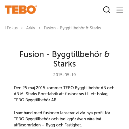
Hoppa till huvudinnehåll
I Fokus
Arkiv
Fusion - Byggtillbehör & Starks
Fusion - Byggtillbehör &
Starks
2015-05-19
Den
25 maj 2015
kommer TEBO Byggtillbehör AB och
AB M. Starks Borstfabrik att fusioneras till ett bolag,
TEBO Byggtillbehör AB
.
I samband med fusionen lanserar vi vår nya profil för
TEBO Byggtillbehör
och tydliggör även våra två
affärsområden –
Bygg
och
Fastighet
.