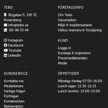
TEBO
FÖRETAGSINFO
Blygatan 5, 195 72
Om Tebo
Rosersberg
Varumärken
info@tebo.se
Miljö & kvalitetsarbete
08-96 70 44
Villkor leverans & försäljning
Instagram
KUND
Facebook
Logga in
Youtube
Kunskap & inspiration
LinkedIn
Pressmeddelanden
Media
KUNDSERVICE
ÖPPETTIDER
Kontakta oss
Måndag-fredag 07:00-16:00
Medarbetare
Lunch lager: 11:30-12:15
Vanliga frågor
Lunch kontor: 12:00-13:00
Förfrågan
Kundansökan
Reklamation