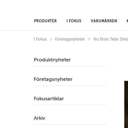
Hoppa till huvudinnehåll
PRODUKTER
I FOKUS
VARUMÄRKEN
I Fokus
Företagsnyheter
Nu finns Tebo Deta
Produktnyheter
Företagsnyheter
Fokusartiklar
Arkiv