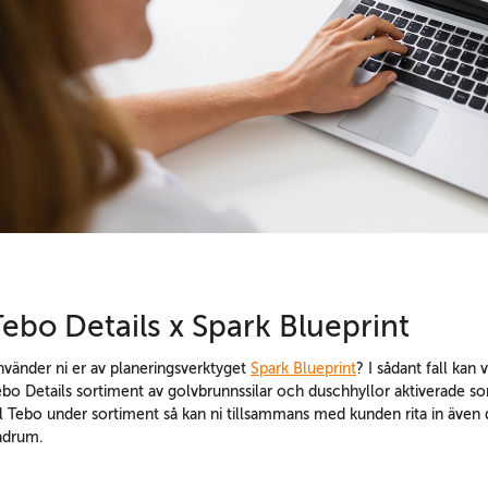
ebo Details x Spark Blueprint
nvänder ni er av planeringsverktyget
Spark Blueprint
? I sådant fall kan
ebo Details sortiment av golvbrunnssilar och duschhyllor aktiverade 
ll Tebo under sortiment så kan ni tillsammans med kunden rita in även d
adrum.