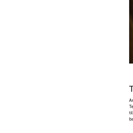
T
A
T
ti
b