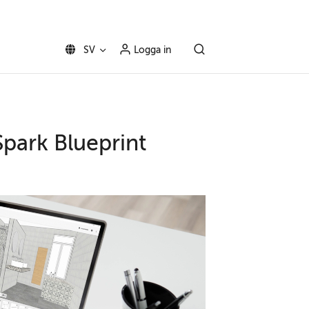
SV
Logga in
Spark Blueprint