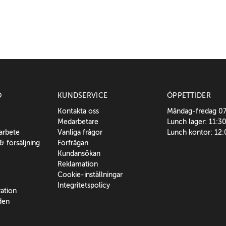
O
KUNDSERVICE
ÖPPETTIDER
Kontakta oss
Måndag-fredag 0
Medarbetare
Lunch lager: 11:3
sarbete
Vanliga frågor
Lunch kontor: 12
 & försäljning
Förfrågan
Kundansökan
Reklamation
Cookie-inställningar
Integritetspolicy
ration
den