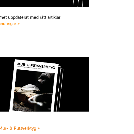
met uppdaterat med rätt artiklar
ändringar »
!
Mur- & Putsverktyg »