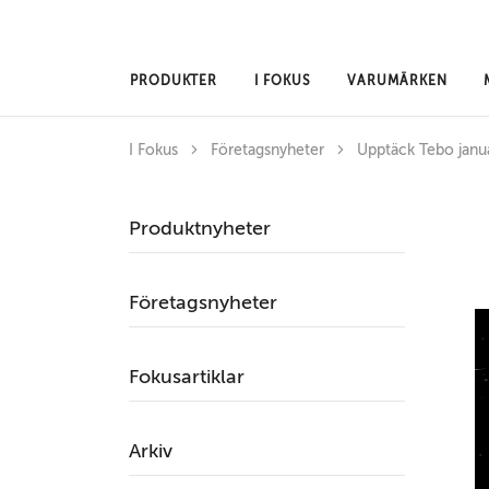
Hoppa till huvudinnehåll
PRODUKTER
I FOKUS
VARUMÄRKEN
I Fokus
Företagsnyheter
Upptäck Tebo janua
Produktnyheter
Företagsnyheter
Fokusartiklar
Arkiv