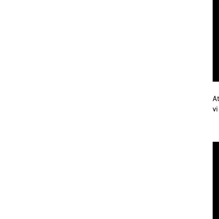
At
vi