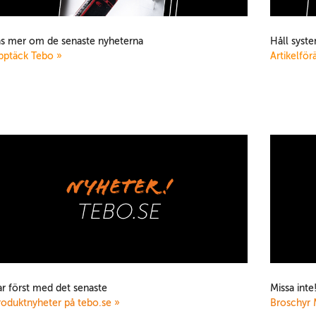
äs mer om de senaste nyheterna
Håll syste
pptäck Tebo »
Artikelför
ar först med det senaste
Missa inte
roduktnyheter på tebo.se »
Broschyr 