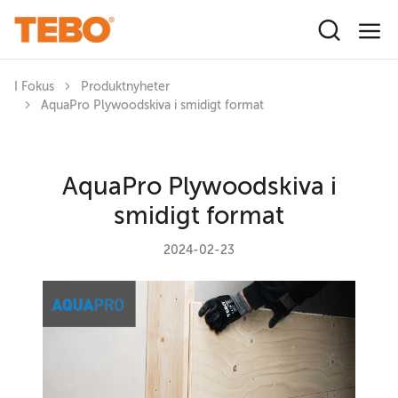
Hoppa till huvudinnehåll
I Fokus
Produktnyheter
AquaPro Plywoodskiva i smidigt format
AquaPro Plywoodskiva i
smidigt format
2024-02-23