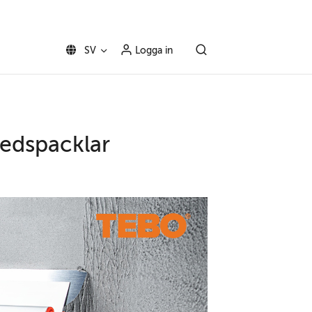
SV
Logga in
redspacklar