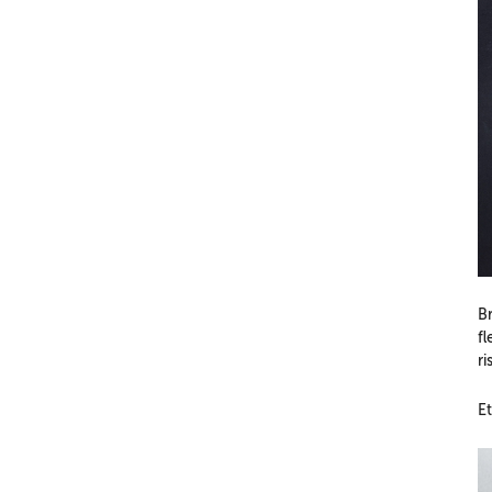
Br
fl
r
Et