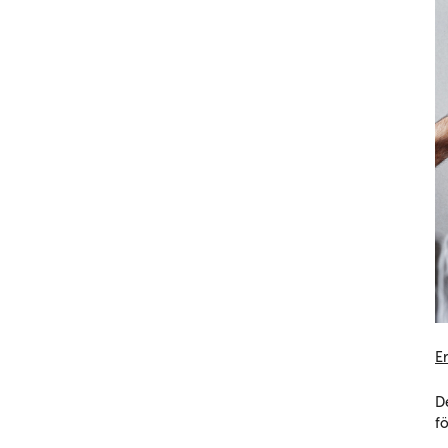
E
D
fö