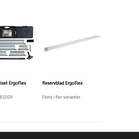
lset ErgoFlex
Reservblad ErgoFlex
881009
Finns i fler varianter