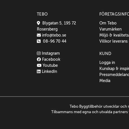
TEBO
FÖRETAGSINF
Blygatan 5, 195 72
Om Tebo
Rosersberg
Varumärken
info@tebo.se
Miljö & kvalitet
08-96 70 44
Villkor leverans
Instagram
KUND
Facebook
Logga in
Youtube
Kunskap & inspi
LinkedIn
Pressmeddelan
Media
Tebo Byggtillbehör utvecklar och 
Tillsammans med egna och utvalda partners v