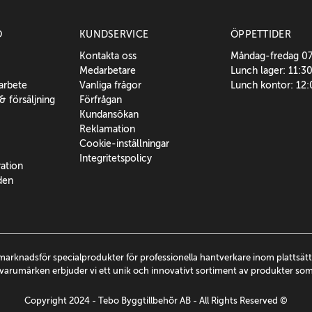
O
KUNDSERVICE
ÖPPETTIDER
Kontakta oss
Måndag-fredag 0
Medarbetare
Lunch lager: 11:3
sarbete
Vanliga frågor
Lunch kontor: 12
 & försäljning
Förfrågan
Kundansökan
Reklamation
Cookie-inställningar
Integritetspolicy
ration
den
marknadsför specialprodukter för professionella hantverkare inom plattsä
arumärken erbjuder vi ett unik och innovativt sortiment av produkter so
Copyright 2024 - Tebo Byggtillbehõr AB - All Rights Reserved ©