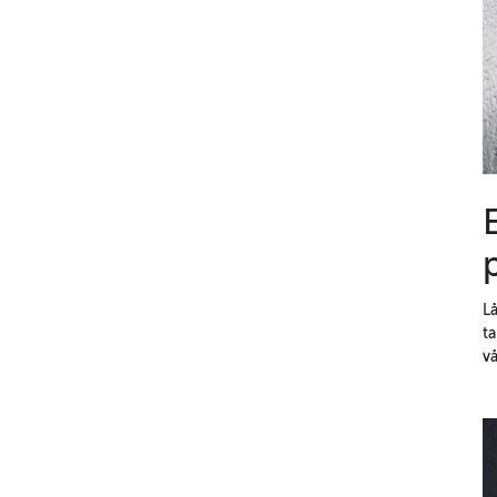
Lå
ta
vå