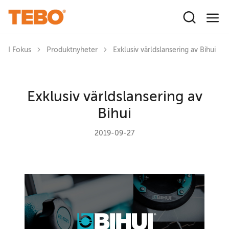
Hoppa till huvudinnehåll
I Fokus
Produktnyheter
Exklusiv världslansering av Bihui
Exklusiv världslansering av
Bihui
2019-09-27