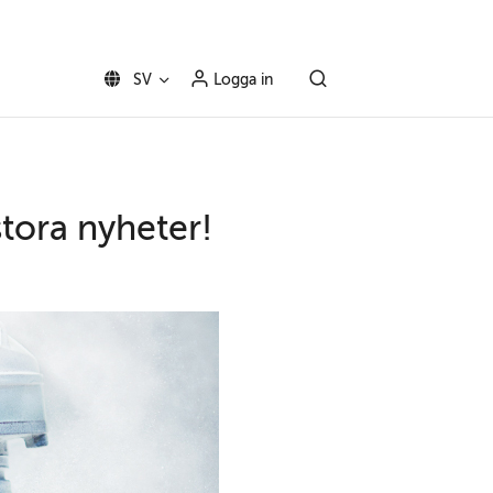
SV
Logga in
stora nyheter!