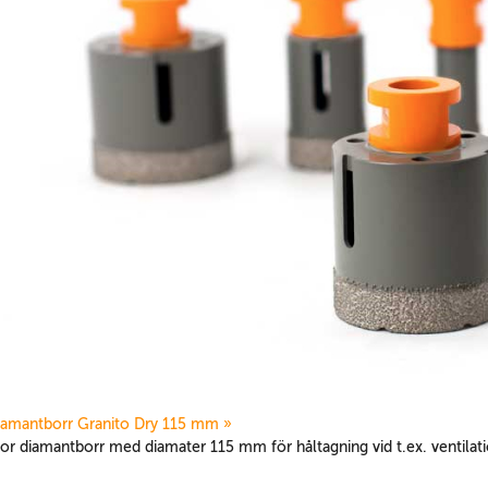
iamantborr Granito Dry 115 mm »
tor diamantborr med diamater 115 mm för håltagning vid t.ex. ventila