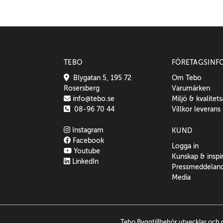
TEBO
FÖRETAGSINF
Blygatan 5, 195 72
Om Tebo
Rosersberg
Varumärken
info@tebo.se
Miljö & kvalitet
08-96 70 44
Villkor leverans
Instagram
KUND
Facebook
Logga in
Youtube
Kunskap & inspi
LinkedIn
Pressmeddelan
Media
Tebo Byggtillbehör utvecklar och 