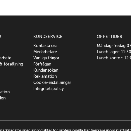
O
KUNDSERVICE
ÖPPETTIDER
Kontakta oss
Måndag-fredag 0
Medarbetare
Lunch lager: 11:3
sarbete
Vanliga frågor
Lunch kontor: 12
 & försäljning
Förfrågan
Kundansökan
Reklamation
Cookie-inställningar
Integritetspolicy
ration
den
marknadsför specialprodukter för professionella hantverkare inom plattsä