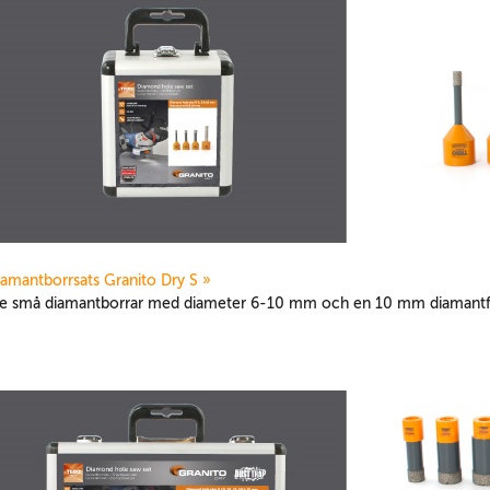
iamantborrsats Granito Dry S »
re små diamantborrar med diameter 6-10 mm och en 10 mm diamantfräs 