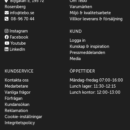
Blygatan 5, 195 72
Om Tebo
Rosersberg
Varumärken
info@tebo.se
Miljö & kvalitetsarbete
08-96 70 44
Villkor leverans & försäljning
Instagram
KUND
Facebook
Logga in
Youtube
Kunskap & inspiration
LinkedIn
Pressmeddelanden
Media
KUNDSERVICE
ÖPPETTIDER
Kontakta oss
Måndag-fredag 07:00-16:00
Medarbetare
Lunch lager: 11:30-12:15
Vanliga frågor
Lunch kontor: 12:00-13:00
Förfrågan
Kundansökan
Reklamation
Cookie-inställningar
Integritetspolicy