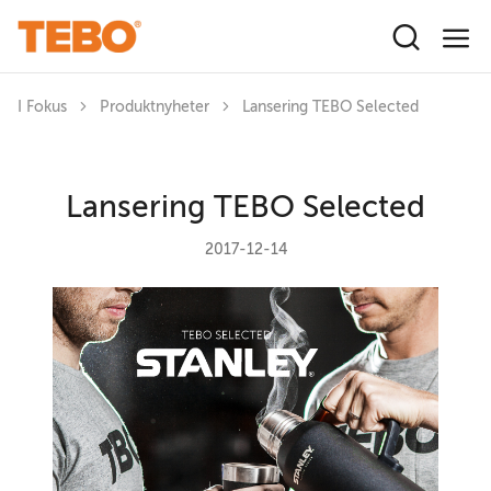
Hoppa till huvudinnehåll
I Fokus
Produktnyheter
Lansering TEBO Selected
Lansering TEBO Selected
2017-12-14