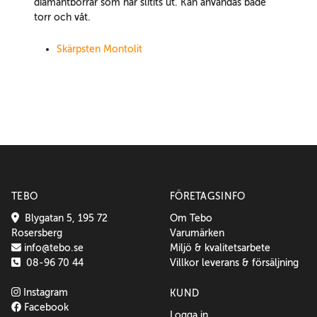
diamantborrar som har slitits ut. Kan användas både
torr och våt.
Skärpsten Montolit
TEBO
FÖRETAGSINFO
Blygatan 5, 195 72
Om Tebo
Rosersberg
Varumärken
info@tebo.se
Miljö & kvalitetsarbete
08-96 70 44
Villkor leverans & försäljning
Instagram
KUND
Facebook
Logga in