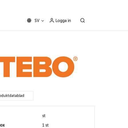
SV
Logga in
oduktdatablad
st
box
1 st