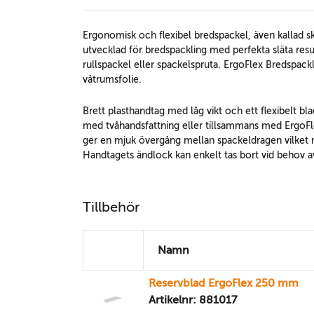
Ergonomisk och flexibel bredspackel, även kallad s
utvecklad för bredspackling med perfekta släta res
rullspackel eller spackelspruta. ErgoFlex Bredspackl
våtrumsfolie.
Brett plasthandtag med låg vikt och ett flexibelt bl
med tvåhandsfattning eller tillsammans med ErgoFl
ger en mjuk övergång mellan spackeldragen vilke
Handtagets ändlock kan enkelt tas bort vid behov av
Tillbehör
Namn
Reservblad ErgoFlex 250 mm
Artikelnr: 881017