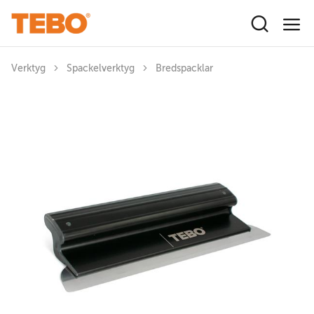
Hoppa till huvudinnehåll
Verktyg
Spackelverktyg
Bredspacklar