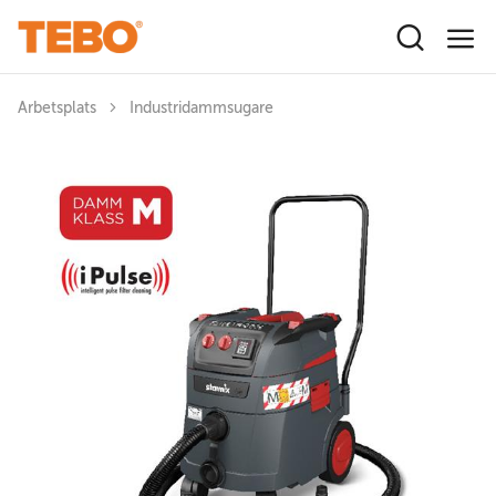
Hoppa till huvudinnehåll
Arbetsplats
Industridammsugare