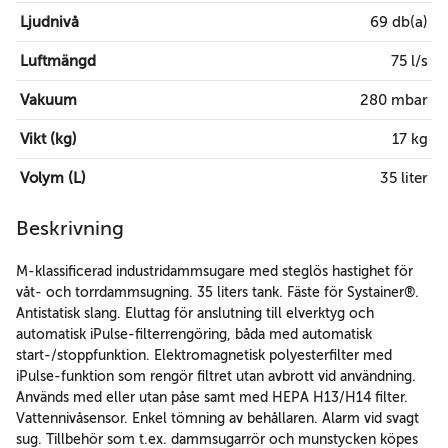
Ljudnivå
69 db(a)
Luftmängd
75 l/s
Vakuum
280 mbar
Vikt (kg)
17 kg
Volym (L)
35 liter
Beskrivning
M-klassificerad industridammsugare med steglös hastighet för
våt- och torrdammsugning. 35 liters tank. Fäste för Systainer®.
Antistatisk slang. Eluttag för anslutning till elverktyg och
automatisk iPulse-filterrengöring, båda med automatisk
start-/stoppfunktion. Elektromagnetisk polyesterfilter med
iPulse-funktion som rengör filtret utan avbrott vid användning.
Används med eller utan påse samt med HEPA H13/H14 filter.
Vattennivåsensor. Enkel tömning av behållaren. Alarm vid svagt
sug. Tillbehör som t.ex. dammsugarrör och munstycken köpes