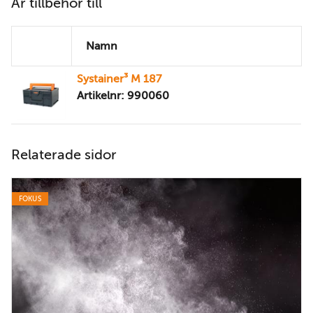
Är tillbehör till
Namn
Systainer³ M 187
Artikelnr: 990060
Relaterade sidor
FOKUS