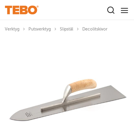
Hoppa till huvudinnehåll
Verktyg
Putsverktyg
Slipstål
Decolitskivor