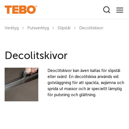
Hoppa till huvudinnehåll
Verktyg
Putsverktyg
Slipstål
Decolitskivor
Decolitskivor
Deoclitskivor kan även kallas för slipstål
eller svärd. En decolitskiva används vid
golvläggning för att spackla, avjämna och
sprida ut massor och är speciellt lämplig
för putsning och glättning.