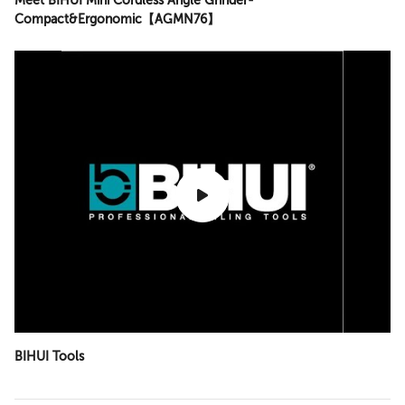
Meet BIHUI Mini Cordless Angle Grinder-
Compact&Ergonomic【AGMN76】
BIHUI Tools