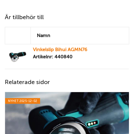
Är tillbehör till
Namn
Vinkelslip Bihui AGMN76
Artikelnr: 440840
Relaterade sidor
NYHET 2025-12-02