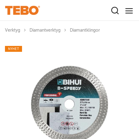
Hoppa till huvudinnehåll
Verktyg
Diamantverktyg
Diamantklingor
NYHET