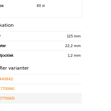
box
80 st
kation
r
125 mm
eter
22,2 mm
tjocklek
1,2 mm
 fler varianter
440841)
(770066)
(770065)