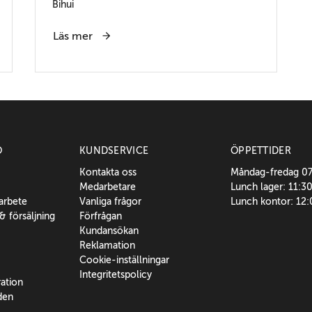
Bihui
Läs mer
O
KUNDSERVICE
ÖPPETTIDER
Kontakta oss
Måndag-fredag 0
Medarbetare
Lunch lager: 11:3
sarbete
Vanliga frågor
Lunch kontor: 12
 & försäljning
Förfrågan
Kundansökan
Reklamation
Cookie-inställningar
Integritetspolicy
ration
den