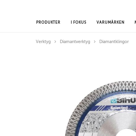
Hoppa till huvudinnehåll
PRODUKTER
I FOKUS
VARUMÄRKEN
Verktyg
Diamantverktyg
Diamantklingor