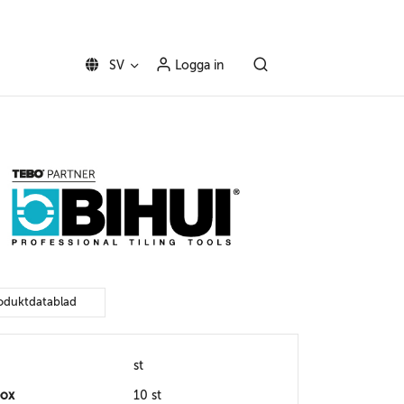
SV
Logga in
oduktdatablad
st
box
10 st