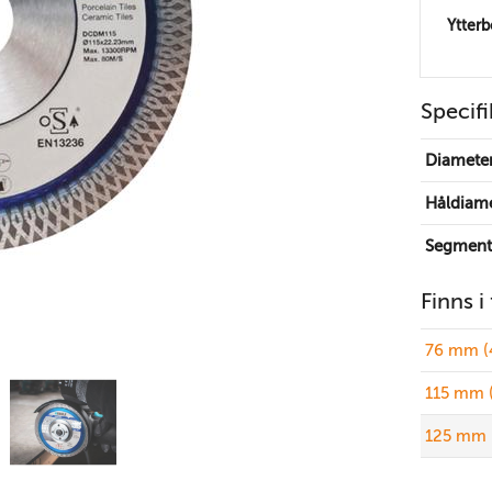
Ytter
Specifi
Diamete
Håldiam
Segment
Finns i
76 mm (
115 mm 
125 mm 