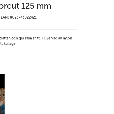
torcut 125 mm
EAN: 8023743022421
plattan och ger raka snitt. Tillverkad av nylon
t kullager.