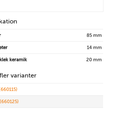
kation
r
85 mm
eter
14 mm
klek keramik
20 mm
 fler varianter
(660115)
(660125)