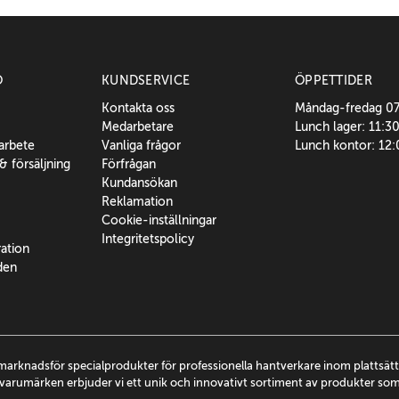
O
KUNDSERVICE
ÖPPETTIDER
Kontakta oss
Måndag-fredag 0
Medarbetare
Lunch lager: 11:3
sarbete
Vanliga frågor
Lunch kontor: 12
 & försäljning
Förfrågan
Kundansökan
Reklamation
Cookie-inställningar
Integritetspolicy
ration
den
marknadsför specialprodukter för professionella hantverkare inom plattsä
arumärken erbjuder vi ett unik och innovativt sortiment av produkter so