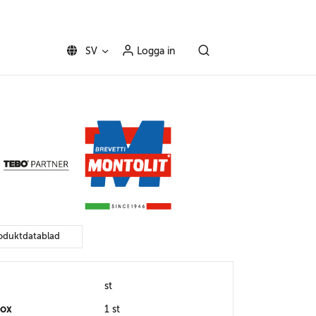
SV
Logga in
oduktdatablad
st
box
1 st