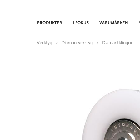
Hoppa till huvudinnehåll
PRODUKTER
I FOKUS
VARUMÄRKEN
Verktyg
Diamantverktyg
Diamantklingor