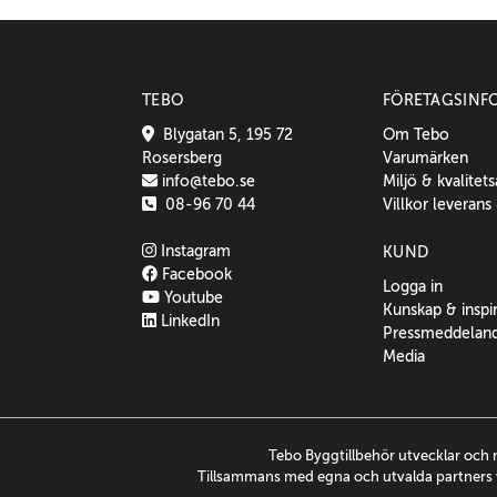
TEBO
FÖRETAGSINF
Blygatan 5, 195 72
Om Tebo
Rosersberg
Varumärken
info@tebo.se
Miljö & kvalitet
08-96 70 44
Villkor leverans
Instagram
KUND
Facebook
Logga in
Youtube
Kunskap & inspi
LinkedIn
Pressmeddelan
Media
Tebo Byggtillbehör utvecklar och 
Tillsammans med egna och utvalda partners v