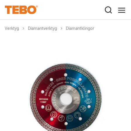
Hoppa till huvudinnehåll
Verktyg
Diamantverktyg
Diamantklingor