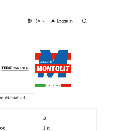
SV
Logga in
oduktdatablad
st
box
1 st