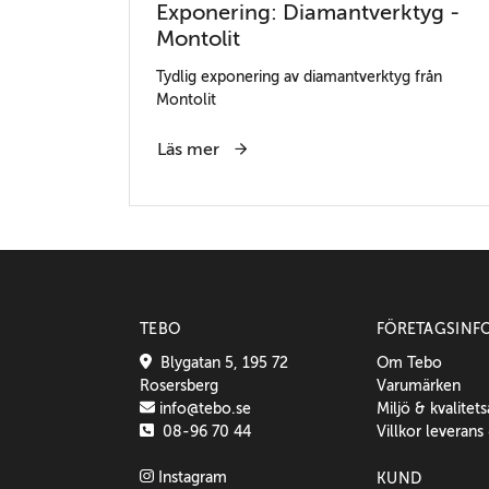
Exponering: Diamantverktyg -
Montolit
Tydlig exponering av diamantverktyg från
Montolit
Läs mer
TEBO
FÖRETAGSINF
Blygatan 5, 195 72
Om Tebo
Rosersberg
Varumärken
info@tebo.se
Miljö & kvalitet
08-96 70 44
Villkor leverans
Instagram
KUND