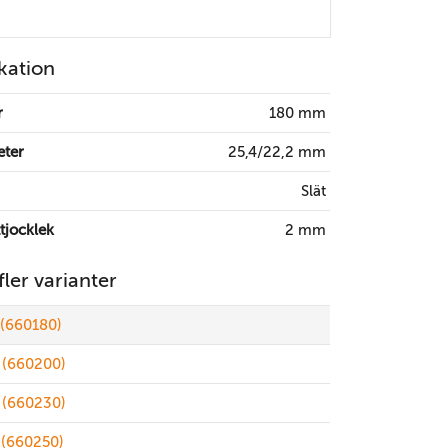
kation
r
180 mm
eter
25,4/22,2 mm
Slät
tjocklek
2 mm
 fler varianter
(660180)
(660200)
(660230)
(660250)