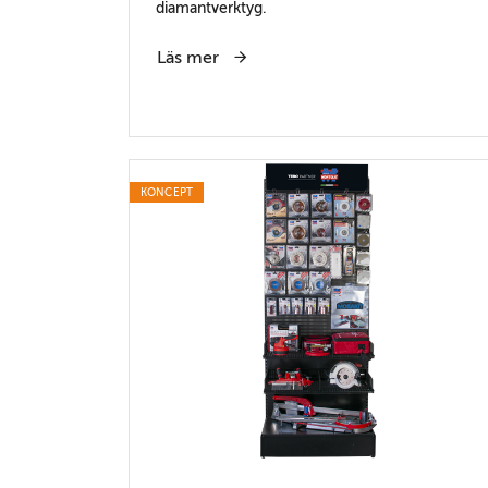
diamantverktyg.
Läs mer
KONCEPT