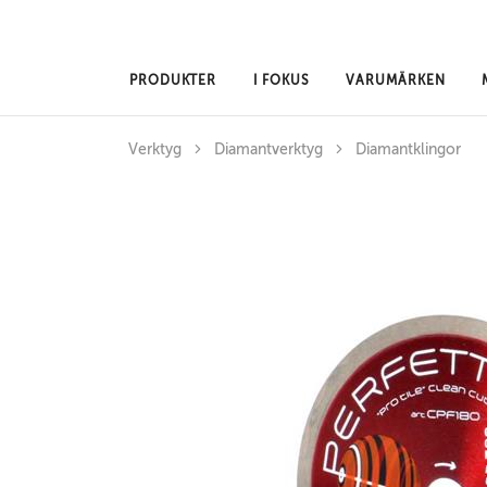
Hoppa till huvudinnehåll
PRODUKTER
I FOKUS
VARUMÄRKEN
Verktyg
Diamantverktyg
Diamantklingor