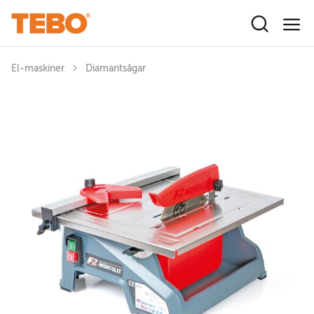
Hoppa till huvudinnehåll
El-maskiner
Diamantsågar