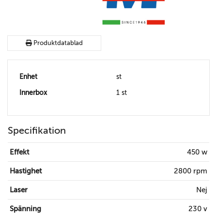
Produktdatablad
Enhet
st
Innerbox
1 st
Specifikation
Effekt
450 w
Hastighet
2800 rpm
Laser
Nej
Spänning
230 v