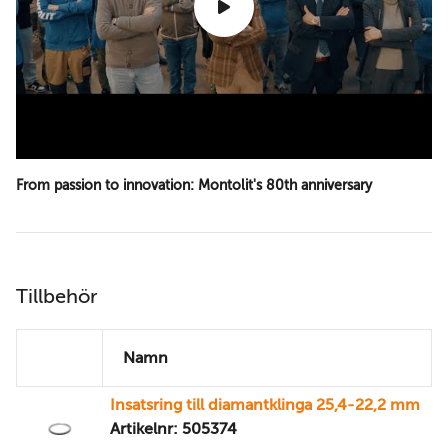
From passion to innovation: Montolit's 80th anniversary
Tillbehör
Namn
Insatsring till diamantklinga 25,4-22,2 mm
Artikelnr: 505374