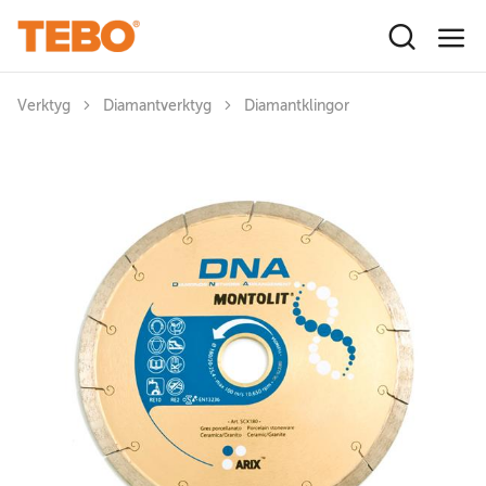
Hoppa till huvudinnehåll
Verktyg
Diamantverktyg
Diamantklingor