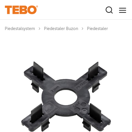
Hoppa till huvudinnehåll
Piedestalsystem
Piedestaler Buzon
Piedestaler