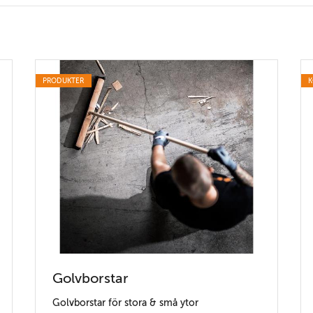
PRODUKTER
K
Golvborstar
Golvborstar för stora & små ytor