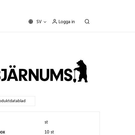
SV
Logga in
oduktdatablad
st
box
10 st