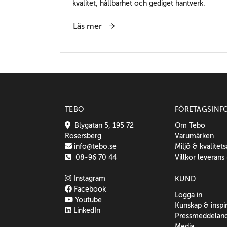
kvalitet, hållbarhet och gediget hantverk.
Läs mer
TEBO
FÖRETAGSINF
Blygatan 5, 195 72
Om Tebo
Rosersberg
Varumärken
info@tebo.se
Miljö & kvalitet
08-96 70 44
Villkor leverans
Instagram
KUND
Facebook
Logga in
Youtube
Kunskap & inspi
LinkedIn
Pressmeddelan
Media