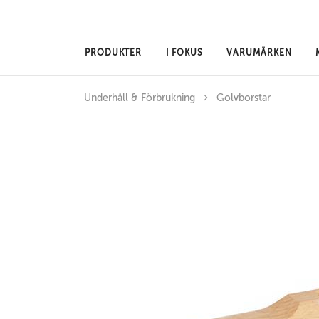
Hoppa till huvudinnehåll
PRODUKTER
I FOKUS
VARUMÄRKEN
Underhåll & Förbrukning
Golvborstar