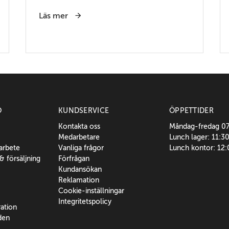
Läs mer
O
KUNDSERVICE
ÖPPETTIDER
Kontakta oss
Måndag-fredag 0
Medarbetare
Lunch lager: 11:3
sarbete
Vanliga frågor
Lunch kontor: 12
 & försäljning
Förfrågan
Kundansökan
Reklamation
Cookie-inställningar
Integritetspolicy
ration
den