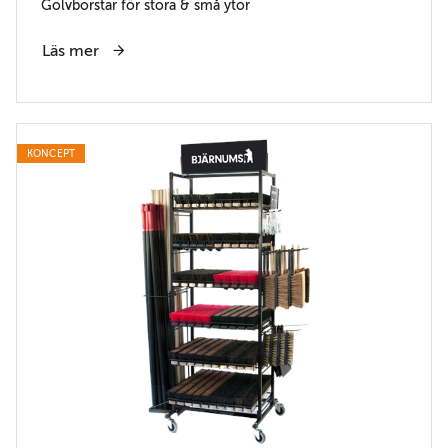
Golvborstar för stora & små ytor
Läs mer
KONCEPT