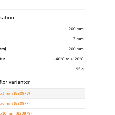
kation
200 mm
3 mm
mm)
200 mm
tur
-40°C to +120°C
95 g
 fler varianter
x3 mm (820978)
x6 mm (820977)
x10 mm (820979)