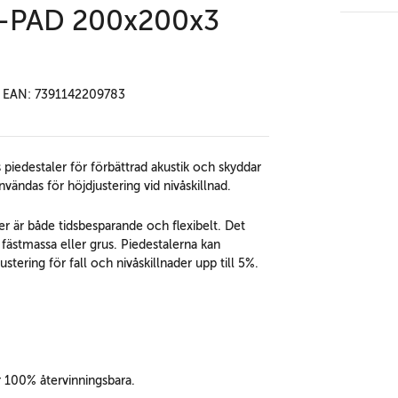
U-PAD 200x200x3
EAN: 7391142209783
piedestaler för förbättrad akustik och skyddar
vändas för höjdjustering vid nivåskillnad.
er är både tidsbesparande och flexibelt. Det
fästmassa eller grus. Piedestalerna kan
ering för fall och nivåskillnader upp till 5%.
r 100% återvinningsbara.