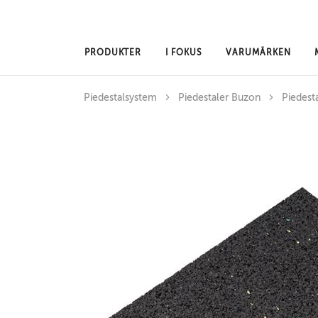
Hoppa till huvudinnehåll
PRODUKTER
I FOKUS
VARUMÄRKEN
Piedestalsystem
Piedestaler Buzon
Piedest