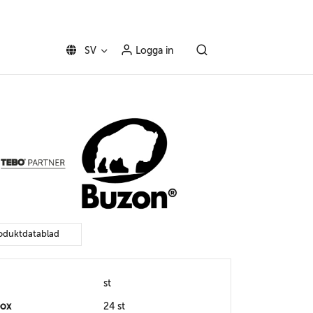
SV
Logga in
oduktdatablad
st
box
24 st