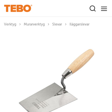
Hoppa till huvudinnehåll
Verktyg
Murarverktyg
Slevar
Iläggarslevar