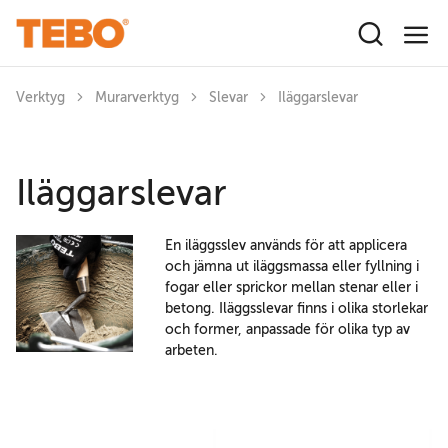
Hoppa till huvudinnehåll
Verktyg
Murarverktyg
Slevar
Iläggarslevar
Iläggarslevar
En iläggsslev används för att applicera
och jämna ut iläggsmassa eller fyllning i
fogar eller sprickor mellan stenar eller i
betong. Iläggsslevar finns i olika storlekar
och former, anpassade för olika typ av
arbeten.