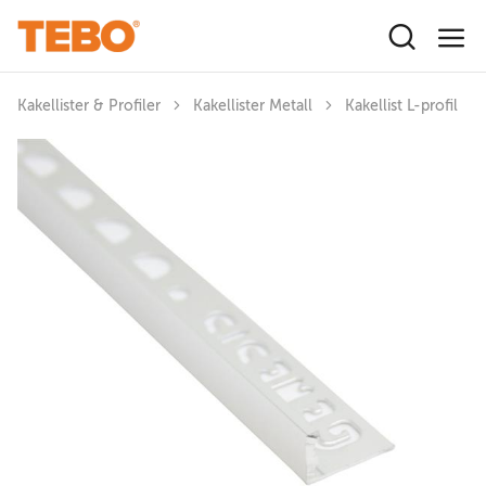
Hoppa till huvudinnehåll
Kakellister & Profiler
Kakellister Metall
Kakellist L-profil