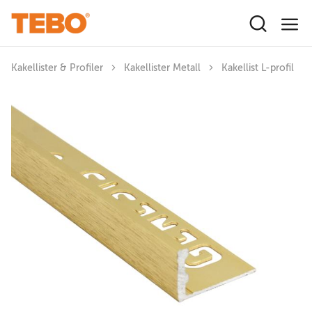
Hoppa till huvudinnehåll
Kakellister & Profiler
Kakellister Metall
Kakellist L-profil