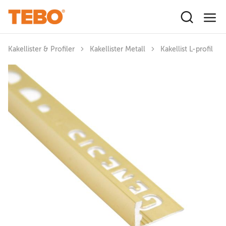
Hoppa till huvudinnehåll
Kakellister & Profiler
Kakellister Metall
Kakellist L-profil