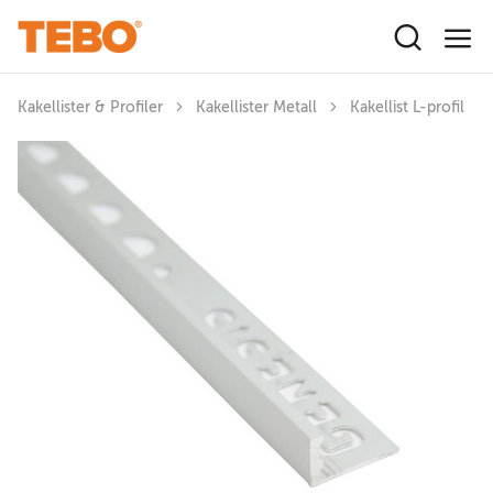
Hoppa till huvudinnehåll
Kakellister & Profiler
Kakellister Metall
Kakellist L-profil