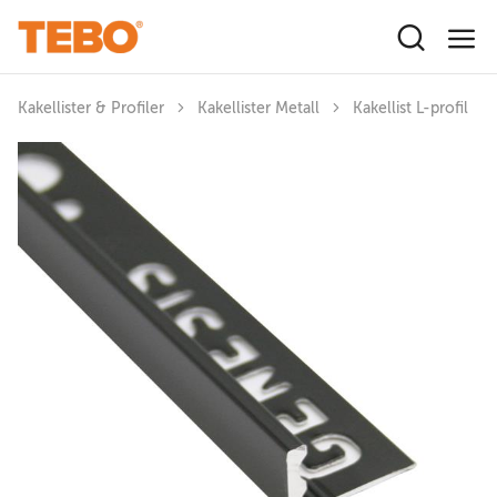
Hoppa till huvudinnehåll
Kakellister & Profiler
Kakellister Metall
Kakellist L-profil