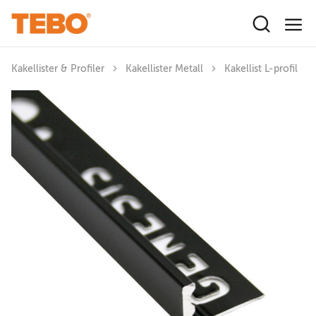
Hoppa till huvudinnehåll
Kakellister & Profiler
Kakellister Metall
Kakellist L-profil