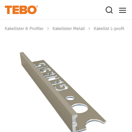
Hoppa till huvudinnehåll
Kakellister & Profiler
Kakellister Metall
Kakellist L-profil