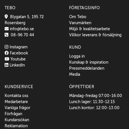
TEBO
FÖRETAGSINFO
Blygatan 5, 195 72
Om Tebo
Rosersberg
Varumärken
info@tebo.se
Miljö & kvalitetsarbete
08-96 70 44
Villkor leverans & försäljning
Instagram
KUND
Facebook
Logga in
Youtube
Kunskap & inspiration
LinkedIn
Pressmeddelanden
Media
KUNDSERVICE
ÖPPETTIDER
Kontakta oss
Måndag-fredag 07:00-16:00
Medarbetare
Lunch lager: 11:30-12:15
Vanliga frågor
Lunch kontor: 12:00-13:00
Förfrågan
Kundansökan
Reklamation