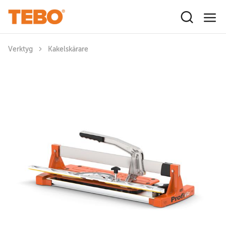
Hoppa till huvudinnehåll
Verktyg
Kakelskärare