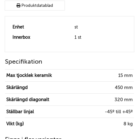
Produktdatablad
Enhet
st
Innerbox
1 st
Specifikation
Max tjocklek keramik
15 mm
Skärlängd
450 mm
Skärlängd diagonalt
320 mm
Ställbar linjal
-45º till +45º
Vikt (kg)
8 kg