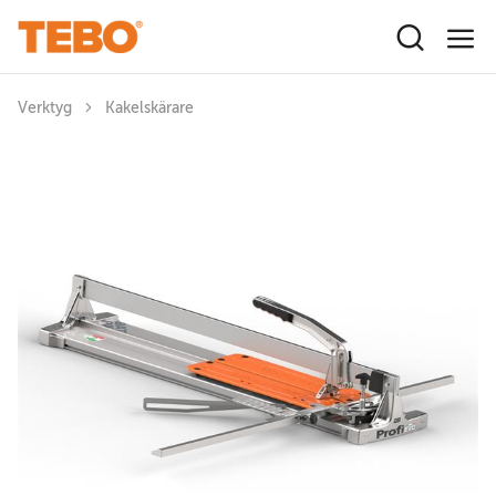
Hoppa till huvudinnehåll
Verktyg
Kakelskärare