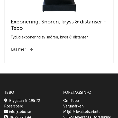
Exponering: Snören, kryss & distanser -
Tebo
Tydlig exponering av snören, kryss & distanser
Läs mer
TEBO
FÖRETAGSINFO
Blygatan 5, 195 72
Om Tebo
Rosersberg
Varumärken
info@tebo.se
Miljö & kvalitetsarbete
08-96 70 44
Villkor leverans & försäljning