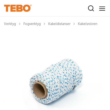
Hoppa till huvudinnehåll
Verktyg
Fogverktyg
Kakeldistanser
Kakelsnören