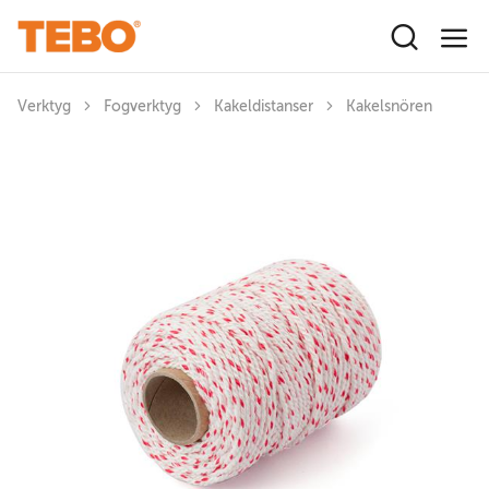
Hoppa till huvudinnehåll
Verktyg
Fogverktyg
Kakeldistanser
Kakelsnören