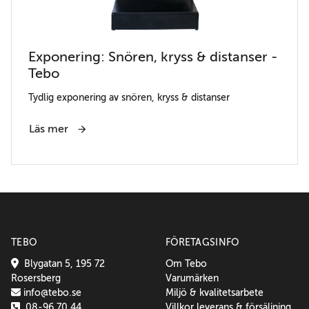
Exponering: Snören, kryss & distanser -
Tebo
Tydlig exponering av snören, kryss & distanser
Läs mer
TEBO
FÖRETAGSINFO
Blygatan 5, 195 72
Om Tebo
Rosersberg
Varumärken
info@tebo.se
Miljö & kvalitetsarbete
08-96 70 44
Villkor leverans & försäljning