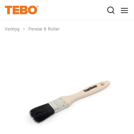
Hoppa till huvudinnehåll
Verktyg
Penslar & Roller