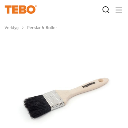
Hoppa till huvudinnehåll
Verktyg
Penslar & Roller