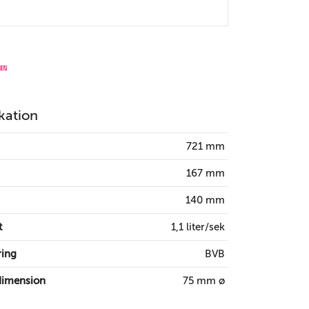
kation
721 mm
167 mm
140 mm
t
1,1 liter/sek
ring
BVB
dimension
75 mm ø