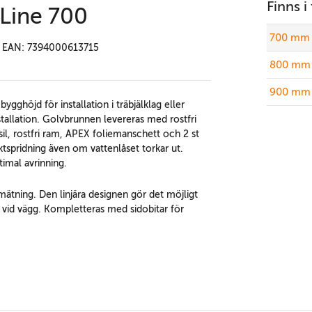
Finns i
Line 700
700 mm 
EAN: 7394000613715
800 mm 
900 mm 
ghöjd för installation i träbjälklag eller
nstallation. Golvbrunnen levereras med rostfri
il, rostfri ram, APEX foliemanschett och 2 st
spridning även om vattenlåset torkar ut.
timal avrinning.
mätning. Den linjära designen gör det möjligt
as vid vägg. Kompletteras med sidobitar för