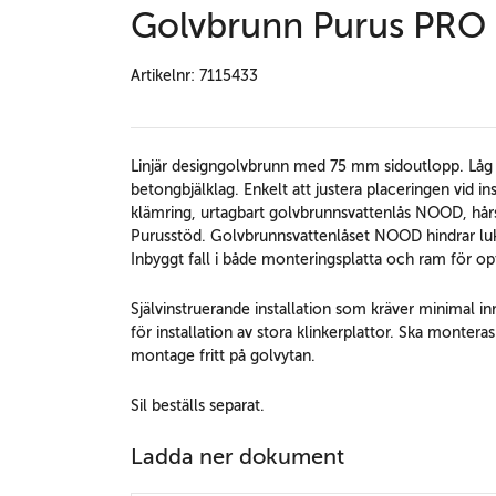
Golvbrunn Purus PRO 
Artikelnr: 7115433
Linjär designgolvbrunn med 75 mm sidoutlopp. Låg byg
betongbjälklag. Enkelt att justera placeringen vid i
klämring, urtagbart golvbrunnsvattenlås NOOD, hårs
Purusstöd. Golvbrunnsvattenlåset NOOD hindrar lukt
Inbyggt fall i både monteringsplatta och ram för op
Självinstruerande installation som kräver minimal in
för installation av stora klinkerplattor. Ska monter
montage fritt på golvytan.
Sil beställs separat.
Ladda ner dokument