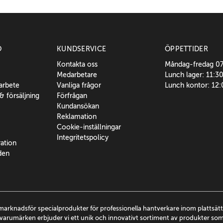
O
KUNDSERVICE
ÖPPETTIDER
Kontakta oss
Måndag-fredag 0
Medarbetare
Lunch lager: 11:3
sarbete
Vanliga frågor
Lunch kontor: 12
 & försäljning
Förfrågan
Kundansökan
Reklamation
Cookie-inställningar
Integritetspolicy
ration
den
marknadsför specialprodukter för professionella hantverkare inom plattsä
arumärken erbjuder vi ett unik och innovativt sortiment av produkter so