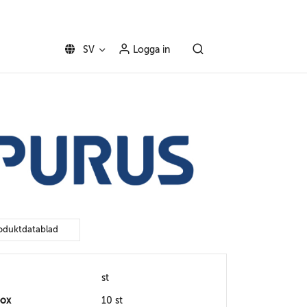
SV
Logga in
oduktdatablad
st
box
10 st