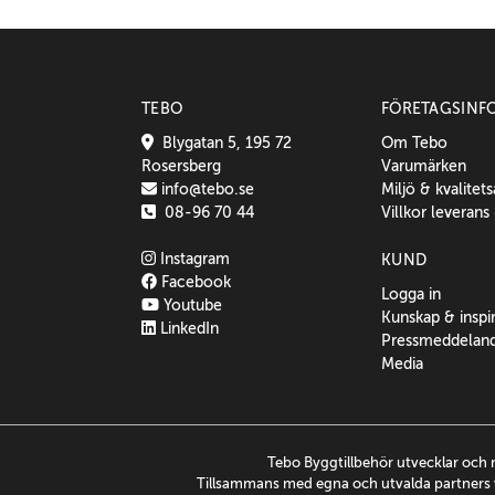
TEBO
FÖRETAGSINF
Blygatan 5, 195 72
Om Tebo
Rosersberg
Varumärken
info@tebo.se
Miljö & kvalitet
08-96 70 44
Villkor leverans
Instagram
KUND
Facebook
Logga in
Youtube
Kunskap & inspi
LinkedIn
Pressmeddelan
Media
Tebo Byggtillbehör utvecklar och 
Tillsammans med egna och utvalda partners v