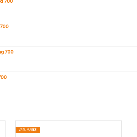
ad 700
 700
ng 700
700
VARUMÄRKE