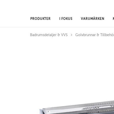
Hoppa till huvudinnehåll
PRODUKTER
I FOKUS
VARUMÄRKEN
Badrumsdetaljer & VVS
Golvbrunnar & Tillbehö