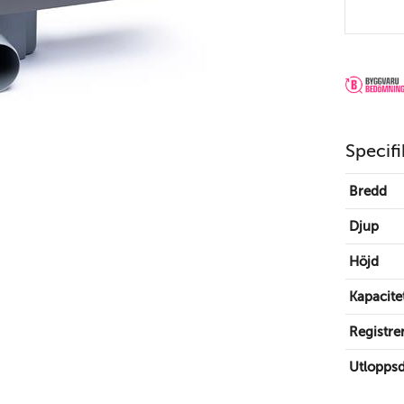
Specifi
Bredd
Djup
Höjd
Kapacite
Registre
Utlopps